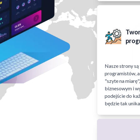
Twor
prog
Nasze strony s
programistów, a 
"szyte na miarę
biznesowym i wyr
podejście do ka
będzie tak unika