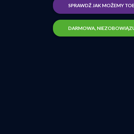
SPRAWDŹ JAK MOŻEMY TO
DARMOWA, NIEZOBOWIĄZU