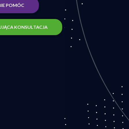
BIE POMÓC
JĄCA KONSULTACJA