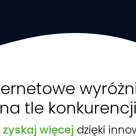
ternetowe wyróżn
na tle konkurencj
,
zyskaj więcej
dzięki inn