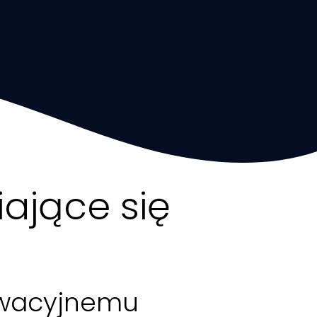
iające się
i
owacyjnemu