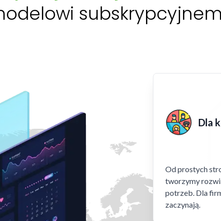
odelowi subskrypcyjne
Dla 
Od prostych st
tworzymy rozwi
potrzeb. Dla fir
zaczynają.