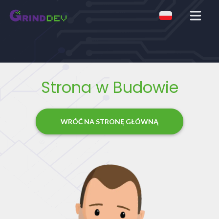
Otwórz m
Strona w Budowie
WRÓĆ NA STRONĘ GŁÓWNĄ